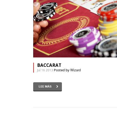
BACCARAT
Posted by
Jul 16 2013
Wizard
LEE MÁS