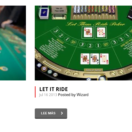
LET IT RIDE
Posted by
Jul 16 2013
Wizard
LEE MÁS