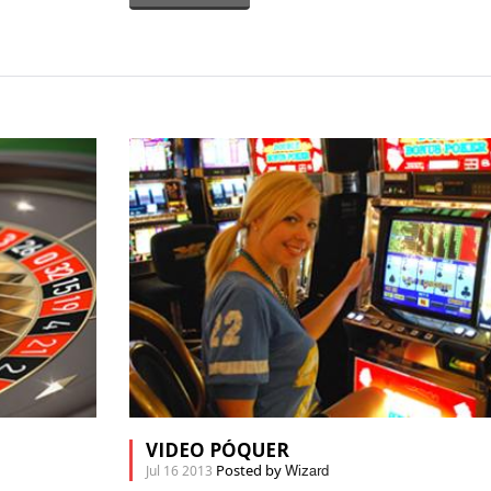
VIDEO PÓQUER
Posted by
Jul 16 2013
Wizard