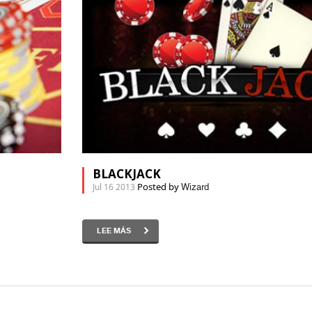
BLACKJACK
Posted by
Jul 16 2013
Wizard
LEE MÁS