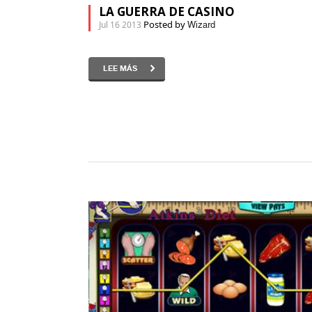
LA GUERRA DE CASINO
Posted by
Jul 16 2013
Wizard
LEE MÁS