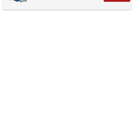
$11000
Welcome Bonus
PLAY