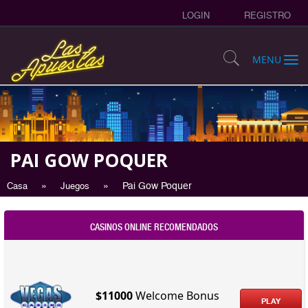
LOGIN
REGISTRO
MENU
PAI GOW POQUER
»
»
Pai Gow Poquer
Casa
Juegos
CASINOS ONLINE RECOMENDADOS
$11000
Welcome Bonus
PLAY