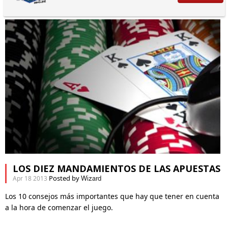
$11000
Welcome Bonus
PLAY
LOS DIEZ MANDAMIENTOS DE LAS APUESTAS
Posted by
Apr 18 2013
Wizard
Los 10 consejos más importantes que hay que tener en cuenta
a la hora de comenzar el juego.