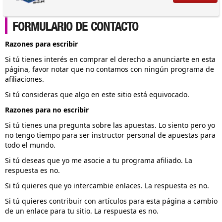
FORMULARIO DE CONTACTO
Razones para escribir
Si tú tienes interés en comprar el derecho a anunciarte en esta
$9000
Welcome Bonus
página, favor notar que no contamos con ningún programa de
PLAY
afiliaciones.
Si tú consideras que algo en este sitio está equivocado.
Razones para no escribir
Si tú tienes una pregunta sobre las apuestas. Lo siento pero yo
no tengo tiempo para ser instructor personal de apuestas para
todo el mundo.
Si tú deseas que yo me asocie a tu programa afiliado. La
respuesta es no.
Si tú quieres que yo intercambie enlaces. La respuesta es no.
Si tú quieres contribuir con artículos para esta página a cambio
de un enlace para tu sitio. La respuesta es no.