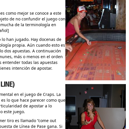
 es como mejor se conoce a este
bjeto de no confundir el juego con
 mucha de la terminología en
añol]
 lo han jugado. Hay docenas de
ología propia. Aún cuando esto es
solo dos apuestas. A continuación
omunes, más o menos en el orden
s entender todas las apuestas
tienes intención de apostar.
LINE)
amental en el juego de Craps. La
o es lo que hace parecer como que
ticularidad de apostar a lo
o este juego.
mer tiro es llamado “come out
a apuesta de Línea de Pase gana. Si