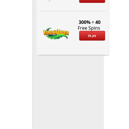
300%
+
40
Free Spins
PLAY