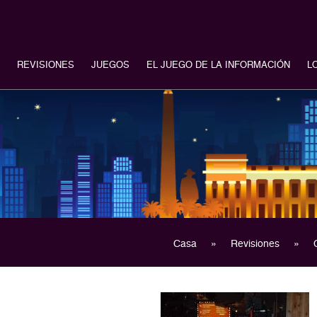
REVISIONES
JUEGOS
EL JUEGO DE LA INFORMACIÓN
L
Casa
»
Revisiones
»