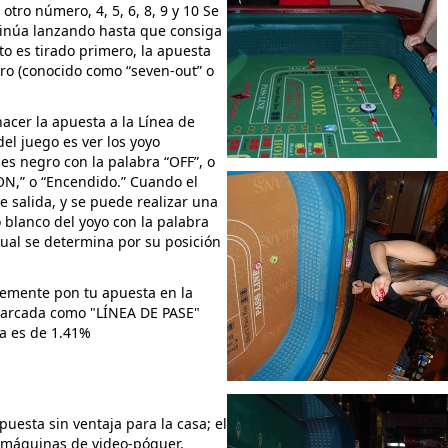
 otro número, 4, 5, 6, 8, 9 y 10 Se
ntinúa lanzando hasta que consiga
to es tirado primero, la apuesta
ero (conocido como “seven-out” o
hacer la apuesta a la Línea de
el juego es ver los yoyo
es negro con la palabra “OFF”, o
“ON,” o “Encendido.” Cuando el
de salida, y se puede realizar una
 blanco del yoyo con la palabra
cual se determina por su posición
lemente pon tu apuesta en la
 marcada como "LÍNEA DE PASE"
ta es de 1.41%
uesta sin ventaja para la casa; el
s máquinas de video-póquer.