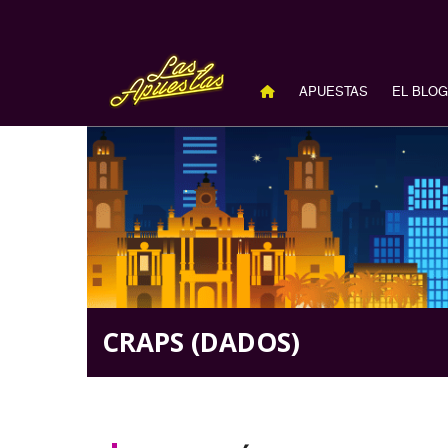
APUESTAS
EL BLOG
CRAPS (DADOS)