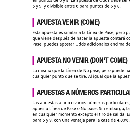
en puntos de 6 y 8. La apuesta de Odds debe ser di
5 y 9, y divisible entre 6 para puntos de 6 y 8.
APUESTA VENIR (COME)
Esta apuesta es similar a la Línea de Pase, pero 
que viene después de hacer la apuesta contará com
Pase, puedes apostar Odds adicionales encima de u
APUESTA NO VENIR (DON'T COME)
Lo mismo que la Línea de No pase, pero puede hac
cualquier punto que se tire. Al igual que la apues
APUESTAS A NÚMEROS PARTICULA
Las apuestas a uno o varios números particulares
apuesta Línea de Pase o No pase. Sin embargo, l
en cualquier momento excepto el tiro de salida. E
para 5 y 9, con una ventaja para la casa de 4.00%.