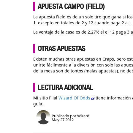
APUESTA CAMPO (FIELD)
La apuesta Field es de un solo tiro que gana si l
1, excepto en totales de 2 y 12 cuando paga 2 a 1.
La ventaja de la casa es de 2.27% si el 12 paga 3 a
OTRAS APUESTAS
Existen muchas otras apuestas en Craps, pero est
unirte fácilmente a la diversión con solo las apu
de la mesa son de tontos (malas apuestas), no deb
LECTURA ADICIONAL
Mi sitio filial
Wizard Of Odds
tiene información a
guía.
Publicado por Wizard
May 27 2012