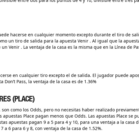
visible entre dos para los puntos de 4 y 10, divisible entre tres p
puede hacerse en cualquier momento excepto durante el tiro de salid
o un tiro de salida para la apuesta Venir . Al igual que la apuest
n Venir . La ventaja de la casa es la misma que en la Línea de Pa
erse en cualquier tiro excepto el de salida. El jugador puede apo
ta Don’t Pass, la ventaja de la casa es de 1.36%
RES (PLACE)
, son como los Odds, pero no necesitas haber realizado previamen
as apuestas Place pagan menos que Odds. Las apuestas Place se 
stas apuestas pagan 9 a 5 para 4 y 10, para una ventaja a la casa d
 7 a 6 para 6 y 8, con ventaja de la casa de 1.52%.