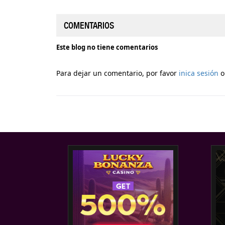
COMENTARIOS
Este blog no tiene comentarios
Para dejar un comentario, por favor
inica sesión