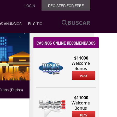
LOGIN
REGISTER FOR FREE
BUSCAR
OS ANUNCIOS
EL SITIO
CASINOS ONLINE RECOMENDADOS
$11000
Welcome
Bonus
PLAY
Craps (Dados)
$11000
Welcome
Bonus
PLAY