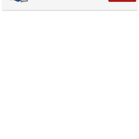
$9000
Welcome Bonus
PLAY