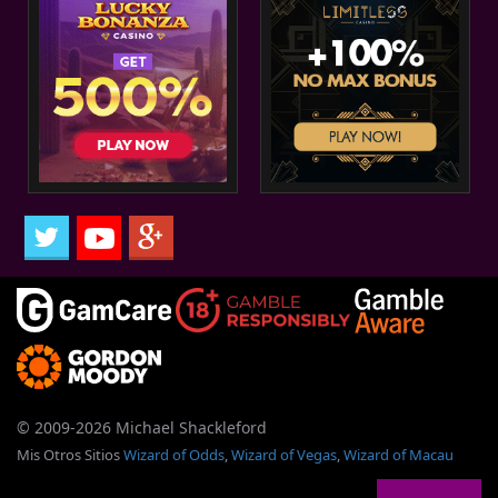
© 2009-2026 Michael Shackleford
Mis Otros Sitios
Wizard of Odds
,
Wizard of Vegas
,
Wizard of Macau